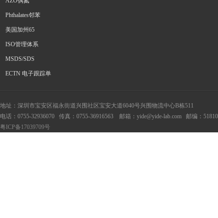
AZO偶氮
Phthalates邻苯
美国加州65
ISO管理体系
MSDS/SDS
ECTN 电子跟踪单
地址：深圳市宝安区福永街道兴围社区宝安大道6040号兴围物
电话：0755-32936070 传真：0755-
36916563
邮箱：yide@yide-lab.com 
粤ICP备17039709号