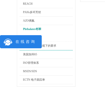
REACH
PAHs多环芳烃
AZO偶氮
Phthalates邻苯
邻苯测试
在线咨询
邻苯在不同法规下的要求
美国加州65
ISO管理体系
MSDS/SDS
ECTN 电子跟踪单