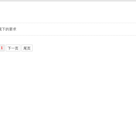
规下的要求
1
下一页
尾页