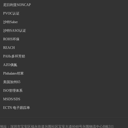
尼日利亚SONCAP
PVOC认证
沙特Saber
沙特SASO认证
ROHS环保
REACH
PAHs多环芳烃
AZO偶氮
Phthalates邻苯
美国加州65
ISO管理体系
MSDS/SDS
ECTN 电子跟踪单
地址：深圳市宝安区福永街道兴围社区宝安大道6040号兴围物