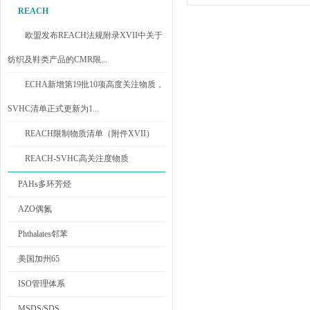
REACH
欧盟发布REACH法规附录XVII中关于
纺织及鞋类产品的CMR限...
ECHA新增第19批10项高度关注物质，
SVHC清单正式更新为1...
REACH限制物质清单（附件XVII）
REACH-SVHC高关注度物质
PAHs多环芳烃
AZO偶氮
Phthalates邻苯
美国加州65
ISO管理体系
MSDS/SDS